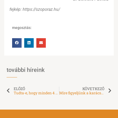
fejkép: https://szoporaz.hu/
megosztás:
további híreink
ELŐZŐ
KÖVETKEZŐ
Tudta-e, hogy minden 4 hónaposnál idősebb kutyának kötelező a microchip beültetése?
Mire figyeljünk a karácsonyi ünnepek alatt, ha kisállataink vannak?