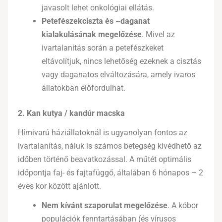
javasolt lehet onkológiai ellátás.
Petefészekciszta és ~daganat
kialakulásának megelőzése
. Mivel az
ivartalanítás során a petefészkeket
eltávolítjuk, nincs lehetőség ezeknek a cisztás
vagy daganatos elváltozására, amely ivaros
állatokban előfordulhat.
2. Kan kutya / kandúr macska
Hímivarú háziállatoknál is ugyanolyan fontos az
ivartalanítás, náluk is számos betegség kivédhető az
időben történő beavatkozással. A műtét optimális
időpontja faj- és fajtafüggő, általában 6 hónapos – 2
éves kor között ajánlott.
Nem kívánt szaporulat megelőzése
. A kóbor
populációk fenntartásában (és vírusos