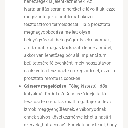
nehézségek is jelentkezhetnek. Az
ivartalanítás során a heréket eltávolítjuk, ezzel
megszüntetjük a problémát okozó
tesztoszteron termelődését. Ha a prosztata
megnagyobbodása mellett olyan
belgyógyászati betegségek is jelen vannak,
amik miatt magas kockázatú lenne a műtét,
akkor van lehetőség bőr alá implantátum
beültetésére félévenként, mely hosszútávon
csökkenti a tesztoszteron képződését, ezzel a
prosztata mérete is csökken.
Gátsérv megelőzése
. Főleg kistestű, idős
kutyáknál fordul elő. A hosszú ideje tartó
tesztoszteron-hatás miatt a gáttájékon lévő
izmok meggyengülésnek, elvékonyodnak,
ennek súlyos következménye lehet a hasűri
szervek „hátraesése”. Ennek tünete lehet, hogy