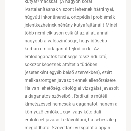
kutyát/macskát. (A nagyon korai
ivartalanításnak viszont lehetnek hátrányai,
húgyúti inkontinencia, ortopédiai problémák
jelentkezhetnek néhány kutyafajtánál.) Minél
több nemi cikluson esik át az állat, annál
nagyobb a valószínűsége, hogy idősebb
korban emlődaganat fejlődjön ki. Az
emlődaganatok többsége rosszindulatú,
sokszor képeznek áttétet a tüdőben
(esetenként egyéb belső szervekben), ezért
mellkasröntgen javasolt ennek ellenőrzésére.
Ha van lehetőség, citológiai vizsgálat javasolt
a daganatos szövetből. Radikális műtéti
kimetszéssel nemcsak a daganatot, hanem a
környező emlőket, egy- vagy kétoldali
emlőlécet javasolt eltávolítani, ha sebészileg
megoldható. Szövettani vizsgálat alapján