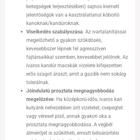
betegségek terjesztésében) sajnos kiemelt
jelentőségük van a kasztrálatlanul kóborló
kanoknak/kandúroknak.
Viselkedés szabályozása
. Az ivartalanítással
megelőzhető a gyakori szökdösés,
kevesebbszer lépnek fel agresszíven
fajtársaikkal szemben, kevesebbet jelölnek. Az
ivaros kandúr macskák vizelete kifejezetten
erős szagot áraszt, amit a gazdik nem sokáig
tolerálnak.
Jóindulatú prosztata megnagyobbodás
megelőzése
. Ha középkorú-idős, ivaros kan
kutyánk nehezebben ürít vizeletet, csepegtet
vagy véreset pisil, annak gyakori oka a
prosztata megnagyobbodása. A végbél
átmérőjét is szűkítheti, emiatt bélsárürítési