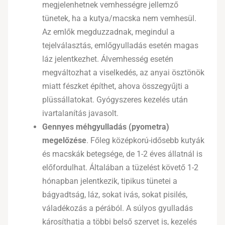
megjelenhetnek vemhességre jellemző
tünetek, ha a kutya/macska nem vemhesül.
Az emlők megduzzadnak, megindul a
tejelválasztás, emlőgyulladás esetén magas
láz jelentkezhet. Álvemhesség esetén
megváltozhat a viselkedés, az anyai ösztönök
miatt fészket építhet, ahova összegyűjti a
plüssállatokat. Gyógyszeres kezelés után
ivartalanítás javasolt.
Gennyes méhgyulladás (pyometra)
megelőzése
. Főleg középkorú-idősebb kutyák
és macskák betegsége, de 1-2 éves állatnál is
előfordulhat. Általában a tüzelést követő 1-2
hónapban jelentkezik, tipikus tünetei a
bágyadtság, láz, sokat ivás, sokat pisilés,
váladékozás a pérából. A súlyos gyulladás
károsíthatja a többi belső szervet is, kezelés