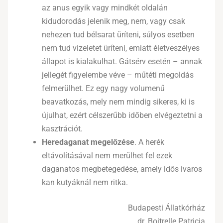
az anus egyik vagy mindkét oldalán
kidudorodás jelenik meg, nem, vagy csak
nehezen tud bélsarat üríteni, súlyos esetben
nem tud vizeletet üríteni, emiatt életveszélyes
állapot is kialakulhat. Gátsérv esetén – annak
jellegét figyelembe véve – műtéti megoldás
felmerülhet. Ez egy nagy volumenű
beavatkozás, mely nem mindig sikeres, ki is
újulhat, ezért célszerűbb időben elvégeztetni a
kasztrációt.
Heredaganat megelőzése
. A herék
eltávolításával nem merülhet fel ezek
daganatos megbetegedése, amely idős ivaros
kan kutyáknál nem ritka.
Budapesti Állatkórház
dr. Boitrelle Patricia