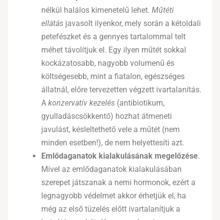
nélkül halálos kimenetelű lehet.
Műtéti
ellátás
javasolt ilyenkor, mely során a kétoldali
petefészket és a gennyes tartalommal telt
méhet távolítjuk el. Egy ilyen műtét sokkal
kockázatosabb, nagyobb volumenű és
költségesebb, mint a fiatalon, egészséges
állatnál, előre tervezetten végzett ivartalanítás.
A
konzervatív kezelés
(antibiotikum,
gyulladáscsökkentő) hozhat átmeneti
javulást, késleltethető vele a műtét (nem
minden esetben!), de nem helyettesíti azt.
Emlődaganatok kialakulásának megelőzése
.
Mivel az emlődaganatok kialakulásában
szerepet játszanak a nemi hormonok, ezért a
legnagyobb védelmet akkor érhetjük el, ha
még az első tüzelés előtt ivartalanítjuk a