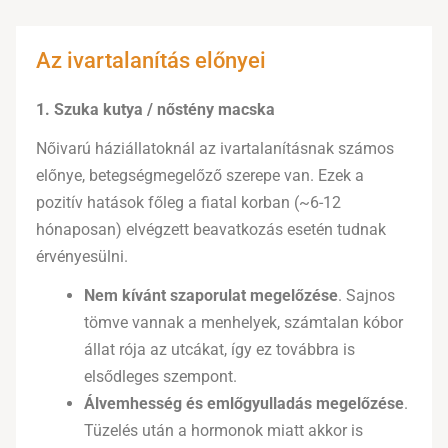
Az ivartalanítás előnyei
1. Szuka kutya / nőstény macska
Nőivarú háziállatoknál az ivartalanításnak számos
előnye, betegségmegelőző szerepe van. Ezek a
pozitív hatások főleg a fiatal korban (~6-12
hónaposan) elvégzett beavatkozás esetén tudnak
érvényesülni.
Nem kívánt szaporulat megelőzése
. Sajnos
tömve vannak a menhelyek, számtalan kóbor
állat rója az utcákat, így ez továbbra is
elsődleges szempont.
Álvemhesség és emlőgyulladás megelőzése
.
Tüzelés után a hormonok miatt akkor is