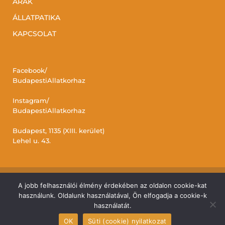
ÁRAK
ÁLLATPATIKA
KAPCSOLAT
Facebook/
BudapestiAllatkorhaz
Instagram/
BudapestiAllatkorhaz
Budapest, 1135 (XIII. kerület)
Lehel u. 43.
A jobb felhasználói élmény érdekében az oldalon cookie-kat
© Budapesti Állatkórház. Minden jog fenntartva.
használunk. Oldalunk használatával, Ön elfogadja a cookie-k
használatát.
A weboldalt a
Hernyák Gábor e.v
.
készítette.
OK
Süti (cookie) nyilatkozat