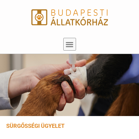
SÜRGŐSSÉGI ÜGYELET