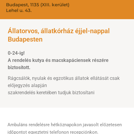
Budapest, 1135 (XIII. kerület)
Lehel u. 43.
Állatorvos, állatkórház éjjel-nappal
Budapesten
0-24-ig!
A rendelés kutya és macskapáciensek részére
biztosított.
Rágcsálók, nyulak és egzotikus állatok ellátását csak
előjegyzés alapján
szakrendelés keretében tudjuk biztosítani
Ambuláns rendelésre hétköznapokon javasolt előzetesen
időpontot egyeztetni telefonon recepciónkon.