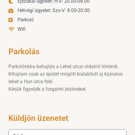
Éjszakai ügyelet: H-V: 20.00-08.00
Hétvégi ügyelet: Szo-V: 8.00-20.00
Parkoló
Wifi
Parkolás
Parkolónkba behajtás a Lehel utcai oldalról történik.
Kihajtani csak az épület mögött kialakított új kijáraton
lehet a Hun utca felé.
Kérjük figyeljék a forgalmi jelzéseket.
Küldjön üzenetet