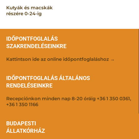
Kutyák és macskák
részére 0-24-ig
IDŐPONTFOGLALÁS
SZAKRENDELÉSEINKRE
Kattintson ide az online időpontfoglaláshoz →
IDŐPONTFOGLALÁS ÁLTALÁNOS
RENDELÉSEINKRE
Recepciónkon minden nap 8-20 óráig +36 1 350 0361,
+36 1 350 1166
BUDAPESTI
ÁLLATKÓRHÁZ