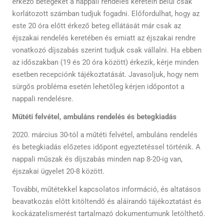
érkező betegeket a nappali rendelés keretein belül csak
korlátozott számban tudjuk fogadni. Előfordulhat, hogy az
este 20 óra előtt érkező beteg ellátását már csak az
éjszakai rendelés keretében és emiatt az éjszakai rendre
vonatkozó díjszabás szerint tudjuk csak vállalni. Ha ebben
az időszakban (19 és 20 óra között) érkezik, kérje minden
esetben recepciónk tájékoztatását. Javasoljuk, hogy nem
sürgős probléma esetén lehetőleg kérjen időpontot a
nappali rendelésre.
Műtéti felvétel, ambuláns rendelés és betegkiadás
2020. március 30-tól a műtéti felvétel, ambuláns rendelés
és betegkiadás előzetes időpont egyeztetéssel történik. A
nappali műszak és díjszabás minden nap 8-20-ig van,
éjszakai ügyelet 20-8 között.
További, műtétekkel kapcsolatos információ, és altatásos
beavatkozás előtt kitöltendő és aláírandó tájékoztatást és
kockázatelismerést tartalmazó dokumentumunk letölthető.