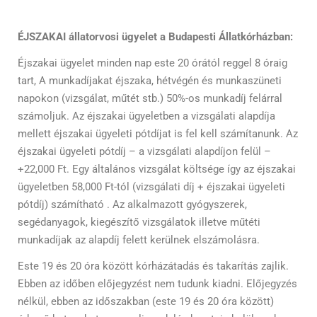
ÉJSZAKAI állatorvosi ügyelet a Budapesti Állatkórházban:
Éjszakai ügyelet minden nap este 20 órától reggel 8 óraig
tart, A munkadíjakat éjszaka, hétvégén és munkaszüneti
napokon (vizsgálat, műtét stb.) 50%-os munkadíj felárral
számoljuk. Az éjszakai ügyeletben a vizsgálati alapdíja
mellett éjszakai ügyeleti pótdíjat is fel kell számítanunk. Az
éjszakai ügyeleti pótdíj – a vizsgálati alapdíjon felül –
+22,000 Ft. Egy általános vizsgálat költsége így az éjszakai
ügyeletben 58,000 Ft-tól (vizsgálati díj + éjszakai ügyeleti
pótdíj) számítható . Az alkalmazott gyógyszerek,
segédanyagok, kiegészítő vizsgálatok illetve műtéti
munkadíjak az alapdíj felett kerülnek elszámolásra.
Este 19 és 20 óra között kórházátadás és takarítás zajlik.
Ebben az időben előjegyzést nem tudunk kiadni. Előjegyzés
nélkül, ebben az időszakban (este 19 és 20 óra között)