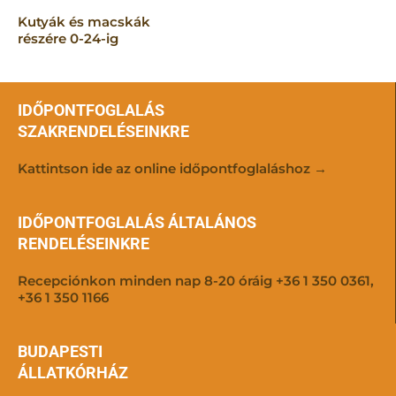
Kutyák és macskák
részére 0-24-ig
IDŐPONTFOGLALÁS
SZAKRENDELÉSEINKRE
Kattintson ide az online időpontfoglaláshoz →
IDŐPONTFOGLALÁS ÁLTALÁNOS
RENDELÉSEINKRE
Recepciónkon minden nap 8-20 óráig +36 1 350 0361,
+36 1 350 1166
BUDAPESTI
ÁLLATKÓRHÁZ