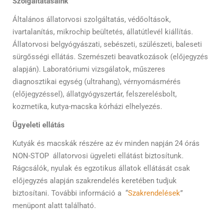
Szolgáltatásaink
Általános állatorvosi szolgáltatás, védőoltások,
ivartalanítás, mikrochip beültetés, állatútlevél kiállítás.
Állatorvosi belgyógyászati, sebészeti, szülészeti, baleseti
sürgősségi ellátás. Szemészeti beavatkozások (előjegyzés
alapján). Laboratóriumi vizsgálatok, műszeres
diagnosztikai egység (ultrahang), vérnyomásmérés
(előjegyzéssel), állatgyógyszertár, felszerelésbolt,
kozmetika, kutya-macska kórházi elhelyezés.
Ügyeleti ellátás
Kutyák és macskák részére az év minden napján 24 órás
NON-STOP állatorvosi ügyeleti ellátást biztosítunk.
Rágcsálók, nyulak és egzotikus állatok ellátását csak
előjegyzés alapján szakrendelés keretében tudjuk
biztosítani. További információ a “
Szakrendelések
”
menüpont alatt található.